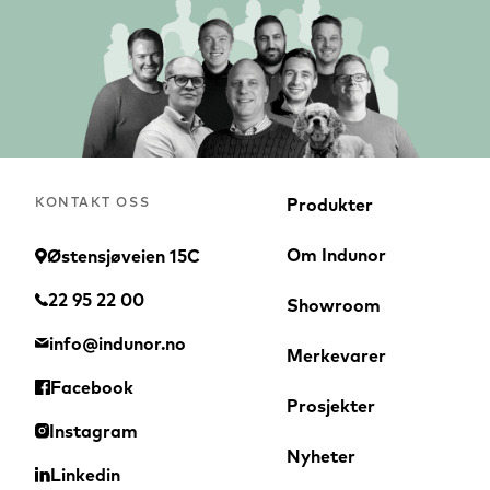
KONTAKT OSS
Produkter
Om Indunor
Østensjøveien 15C
22 95 22 00
Showroom
info@indunor.no
Merkevarer
Facebook
Prosjekter
Instagram
Nyheter
Linkedin