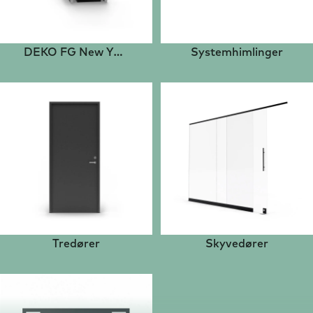
DEKO FG New Yorker
Systemhimlinger
Tredører
Skyvedører