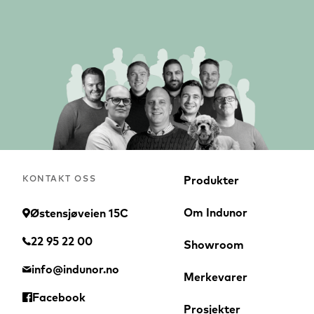
DEKO FG Nature
DEKO MG
KONTAKT OSS
Produkter
Om Indunor
Østensjøveien 15C
22 95 22 00
Showroom
info@indunor.no
Merkevarer
Facebook
DEKO PF
DEKO PV
Prosjekter