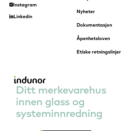
Instagram
Nyheter
Linkedin
Dokumentasjon
Åpenhetsloven
Etiske retningslinjer
Dusjglass
Alufire - brannglassvegg
Ditt merkevarehus
innen glass og
systeminnredning