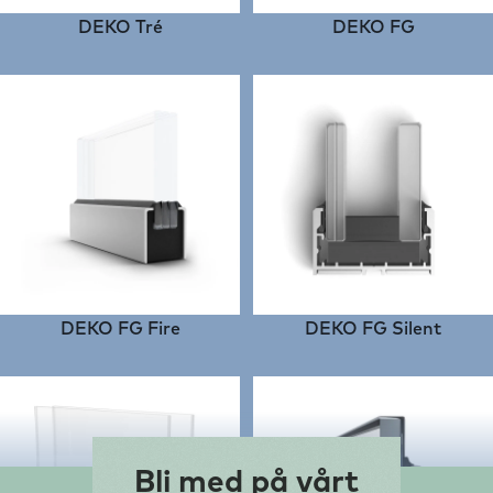
DEKO Tré
DEKO FG
DEKO FG Fire
DEKO FG Silent
Bli med på vårt