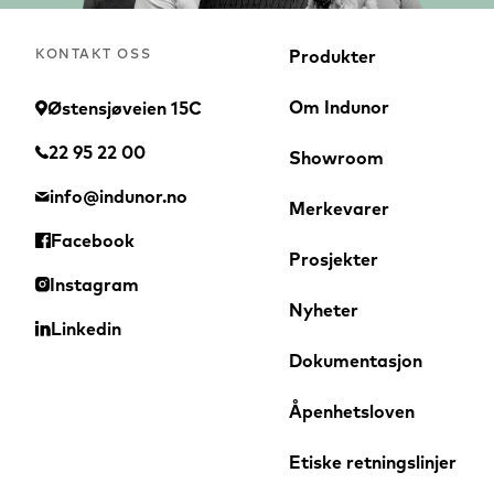
KONTAKT OSS
Produkter
Om Indunor
Østensjøveien 15C
22 95 22 00
Showroom
info@indunor.no
Merkevarer
Facebook
DEKO PF
DEKO PV
Prosjekter
Instagram
Nyheter
Linkedin
Dokumentasjon
Åpenhetsloven
Etiske retningslinjer