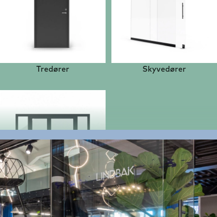
Tredører
Skyvedører
Brannglassdører