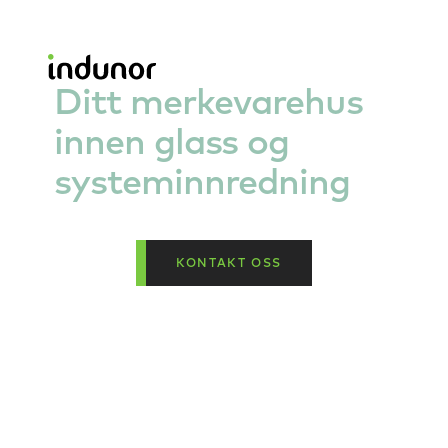
Dusjglass
Alufire - brannglassvegg
Ditt merkevarehus
innen glass og
systeminnredning
KONTAKT OSS