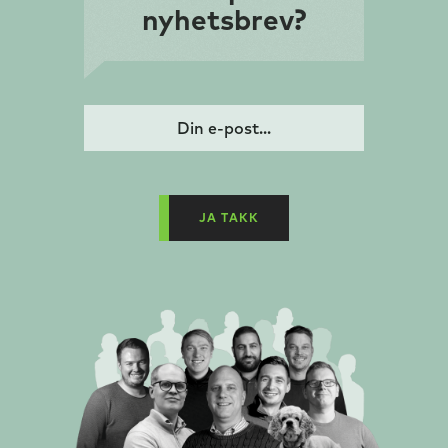
nyhetsbrev?
DEKO FG 2
DEKO FG New Yorker
JA TAKK
DEKO FG Nature
DEKO MG